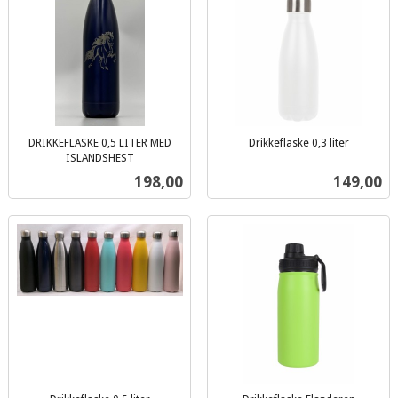
DRIKKEFLASKE 0,5 LITER MED
Drikkeflaske 0,3 liter
inkl.
ISLANDSHEST
inkl.
mva.
Pris
Pris
198,00
149,00
mva.