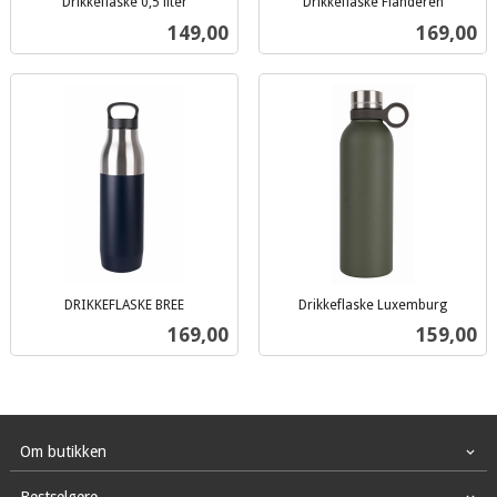
Drikkeflaske 0,5 liter
Drikkeflaske Flanderen
inkl.
inkl.
Pris
Pris
149,00
169,00
mva.
mva.
DRIKKEFLASKE BREE
Drikkeflaske Luxemburg
inkl.
inkl.
Pris
Pris
169,00
159,00
mva.
mva.
Om butikken