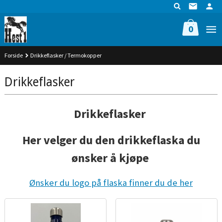
Gå
til
innholdet
0
Forside
Drikkeflasker / Termokopper
Drikkeflasker
Drikkeflasker
Her velger du den drikkeflaska du
ønsker å kjøpe
Ønsker du logo på flaska finner du de her