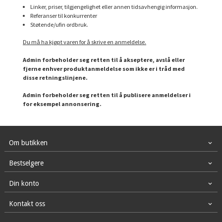
Linker, priser, tilgjengelighet eller annen tidsavhengig informasjon.
Referanser til konkurrenter
Støtende/ufin ordbruk.
Du må ha kjøpt varen for å skrive en anmeldelse.
Admin forbeholder seg retten til å akseptere, avslå eller
fjerne enhver produktanmeldelse som ikke er i tråd med
disse retningslinjene.
Admin forbeholder seg retten til å publisere anmeldelser i
for eksempel annonsering.
Om butikken
Bestselgere
Din konto
Kontakt oss