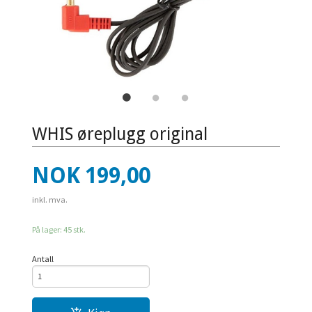
WHIS øreplugg original
Pris
NOK
199,00
inkl. mva.
På lager: 45 stk.
Antall