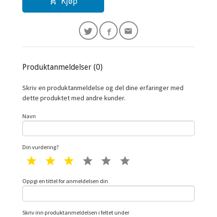
Kjøp
Produktanmeldelser (0)
Skriv en produktanmeldelse og del dine erfaringer med
dette produktet med andre kunder.
Navn
Din vurdering?
1 star
2 star
3 star
4 star
5 star
6 star
Oppgi en tittel for anmeldelsen din
Skriv inn produktanmeldelsen i feltet under