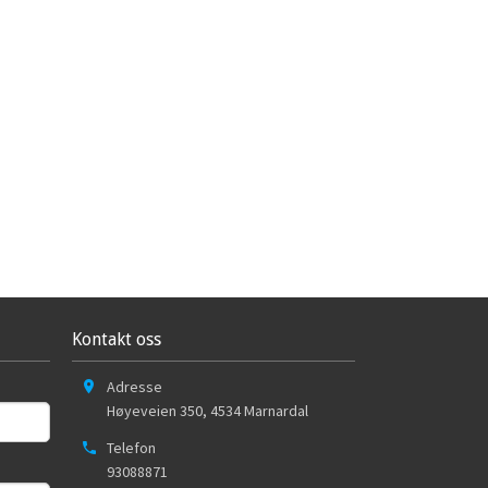
Kontakt oss
Adresse
Høyeveien 350
,
4534
Marnardal
Telefon
93088871