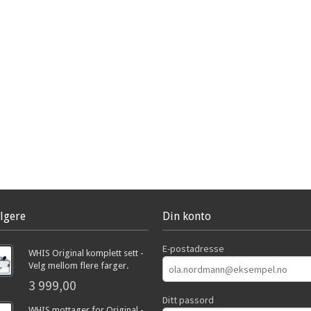
lgere
Din konto
E-postadresse
WHIS Original komplett sett -
Velg mellom flere farger.
3 999,00
Ditt passord
WHIS mottager for Original -