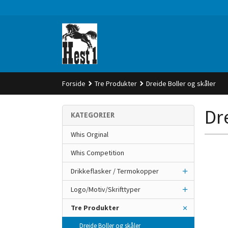
Gå
til
innholdet
Forside
Tre Produkter
Dreide Boller og skåler
Dr
KATEGORIER
Whis Orginal
Whis Competition
Drikkeflasker / Termokopper
Logo/Motiv/Skrifttyper
Tre Produkter
Dreide Boller og skåler