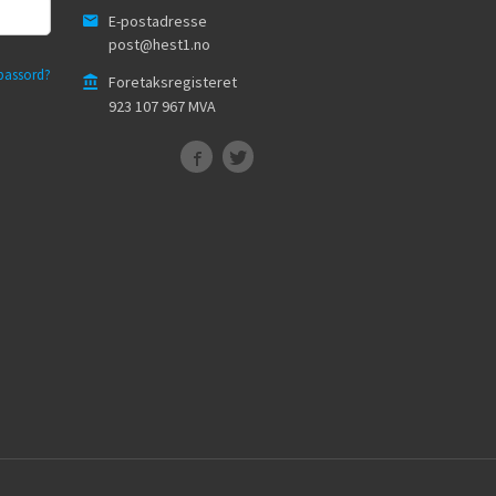
E-postadresse
post@hest1.no
passord?
Foretaksregisteret
923 107 967 MVA