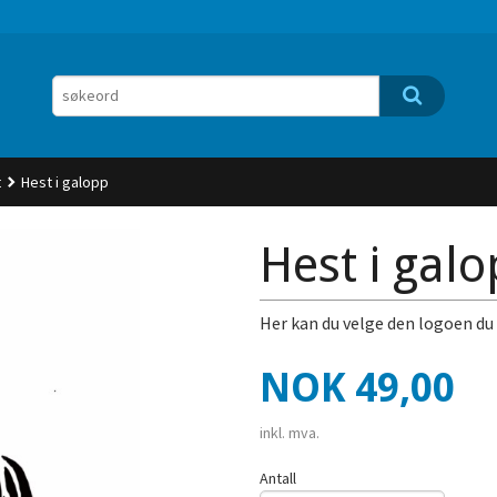
t
Hest i galopp
Hest i gal
Her kan du velge den logoen du
Pris
NOK
49,00
inkl. mva.
Antall