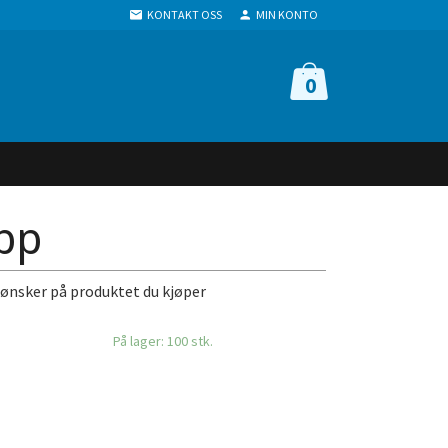
KONTAKT OSS
MIN KONTO
0
opp
 ønsker på produktet du kjøper
På lager: 100 stk.