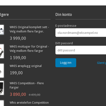
lgere
Din konto
E-postadresse
WHIS Original komplett sett -
Velg mellom flere farger.
3 999,00
Ditt passord
WHIS mottager for Original -
Velg mellom flere farger
1 599,00
Glemt 
WHIS øreplugg original
199,00
WHIS Competition - Flere
Farger
3 890,00
4 499,00
Whis øretelefon Competition