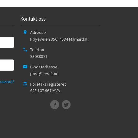
Kontakt oss
Adresse
Høyeveien 350
,
4534
Marnardal
Telefon
93088871
E-postadresse
post@hest1.no
passord?
Foretaksregisteret
923 107 967 MVA