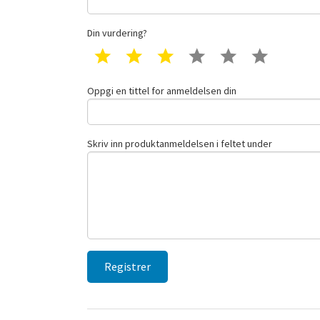
Din vurdering?
1 star
2 star
3 star
4 star
5 star
6 star
Oppgi en tittel for anmeldelsen din
Skriv inn produktanmeldelsen i feltet under