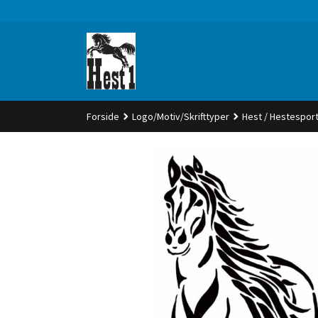
Gå
til
innholdet
Forside
Logo/Motiv/Skrifttyper
Hest / Hestespor