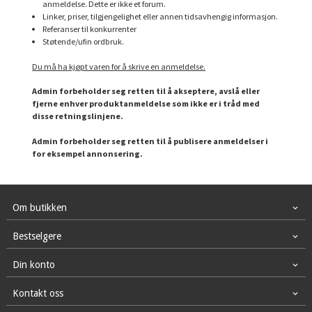
anmeldelse. Dette er ikke et forum.
Linker, priser, tilgjengelighet eller annen tidsavhengig informasjon.
Referanser til konkurrenter
Støtende/ufin ordbruk.
Du må ha kjøpt varen for å skrive en anmeldelse.
Admin forbeholder seg retten til å akseptere, avslå eller
fjerne enhver produktanmeldelse som ikke er i tråd med
disse retningslinjene.
Admin forbeholder seg retten til å publisere anmeldelser i
for eksempel annonsering.
Om butikken
Bestselgere
Din konto
Kontakt oss