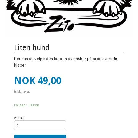
Liten hund
Her kan du velge den logoen du ønsker på produktet du
kjøper
Pris
NOK
49,00
inkl. mva.
På lager: 100 stk.
Antall