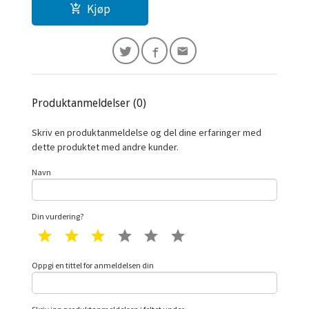
Kjøp
Produktanmeldelser (0)
Skriv en produktanmeldelse og del dine erfaringer med
dette produktet med andre kunder.
Navn
Din vurdering?
1 star
2 star
3 star
4 star
5 star
6 star
Oppgi en tittel for anmeldelsen din