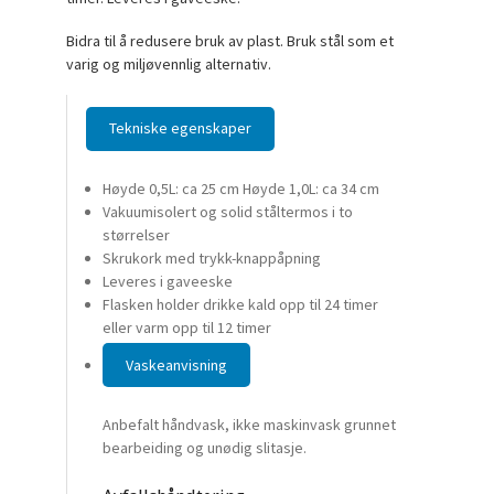
Bidra til å redusere bruk av plast. Bruk stål som et
varig og miljøvennlig alternativ.
Tekniske egenskaper
Høyde 0,5L: ca 25 cm Høyde 1,0L: ca 34 cm
Vakuumisolert og solid ståltermos i to
størrelser
Skrukork med trykk-knappåpning
Leveres i gaveeske
Flasken holder drikke kald opp til 24 timer
eller varm opp til 12 timer
Vaskeanvisning
Anbefalt håndvask, ikke maskinvask grunnet
bearbeiding og unødig slitasje.