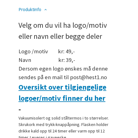
Produktinfo
Velg om du vil ha logo/motiv
eller navn eller begge deler
Logo /motiv kr: 49,-
Navn kr: 39,-
Dersom egen logo ønskes må denne
sendes på en mail til post@hest1.no
Oversikt over tilgjengelige
logoer/motiv finner du her
-
Vakuumisolert og solid ståltermos i to størrelser.
Skrukork med trykk-knappåpning. Flasken holder
drikke kald opp til 24 timer eller varm opp til 12
timer. Leveres i gaveeske.