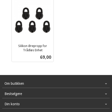
Silikon Ørepropp for
Trådløs Enhet
inkl.
Pris
69,00
mva.
Om butikken
Bestselgere
Din konto