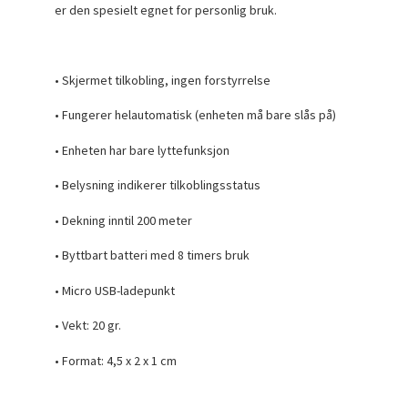
er den spesielt egnet for personlig bruk.
• Skjermet tilkobling, ingen forstyrrelse
• Fungerer helautomatisk (enheten må bare slås på)
• Enheten har bare lyttefunksjon
• Belysning indikerer tilkoblingsstatus
• Dekning inntil 200 meter
• Byttbart batteri med 8 timers bruk
• Micro USB-ladepunkt
• Vekt: 20 gr.
• Format: 4,5 x 2 x 1 cm